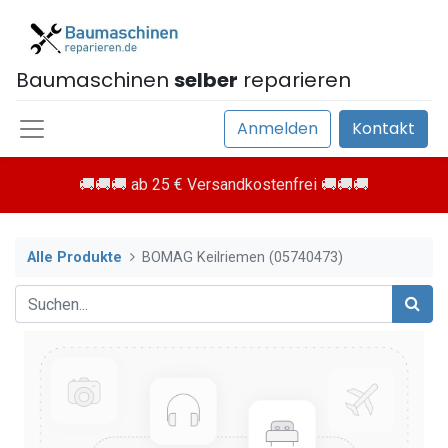
Baumaschinen
selber
reparieren
Anmelden
Kontakt
🚚🚚🚚 ab 25 € Versandkostenfrei 🚚🚚🚚
Alle Produkte
BOMAG Keilriemen (05740473)