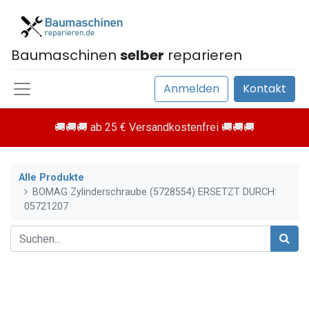
Baumaschinen
selber
reparieren
Anmelden
Kontakt
🚚🚚🚚 ab 25 € Versandkostenfrei 🚚🚚🚚
Alle Produkte
BOMAG Zylinderschraube (5728554) ERSETZT DURCH:
05721207