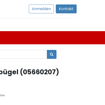
Anmelden
Kontakt
ügel (05660207)
sten