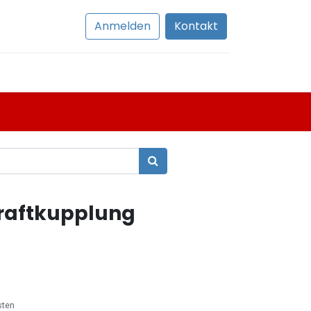
Anmelden
Kontakt
raftkupplung
sten