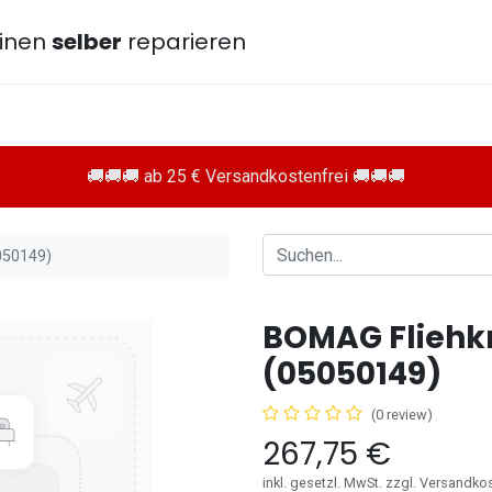
inen
selber
reparieren
🚚🚚🚚 ab 25 € Versandkostenfrei 🚚🚚🚚
050149)
BOMAG Fliehk
(05050149)
(0 review)
267,75
€
inkl. gesetzl. MwSt. zzgl. Versandko