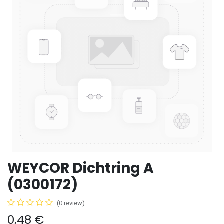
WEYCOR Dichtring A
(0300172)
(0 review)
0,48
€